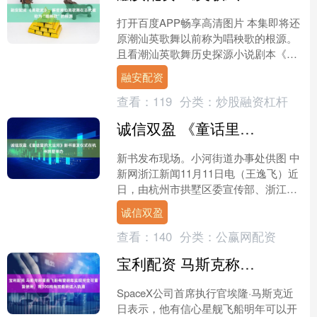
打开百度APP畅享高清图片 本集即将还
原潮汕英歌舞以前称为唱秧歌的根源。
且看潮汕英歌舞历史探源小说剧本《英
歌武》第16节 早稻插秧。 普一带，向
融安配资
来是一年种两季水....
查看：
119
分类：
炒股融资杠杆
诚信双盈 《童话里的大运河》新书首发仪式在杭州拱墅举办
新书发布现场。小河街道办事处供图 中
新网浙江新闻11月11日电（王逸飞）近
日，由杭州市拱墅区委宣传部、浙江文
学院主办的《童话里的大运河》新书首
诚信双盈
发仪式在杭州市拱墅....
查看：
140
分类：
公赢网配资
宝利配资 马斯克称星舰飞船有望明年实现完全可重复使用，将100吨有效载荷送入轨道
SpaceX公司首席执行官埃隆·马斯克近
日表示，他有信心星舰飞船明年可以开