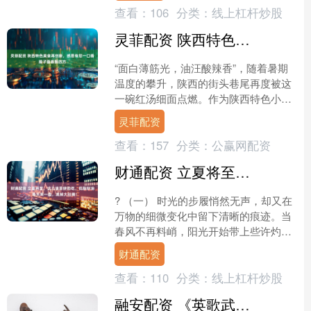
查看：
106
分类：
线上杠杆炒股
灵菲配资 陕西特色美食再创新，感恩有您一口香臊子面香飘四方
“面白薄筋光，油汪酸辣香”，随着暑期
温度的攀升，陕西的街头巷尾再度被这
一碗红汤细面点燃。作为陕西特色小吃
的“顶流”，臊子面正以新的玩法和新的
灵菲配资
力量，推动着三千年周....
查看：
157
分类：
公赢网配资
财通配资 立夏将至，这几道菜使劲吃，低脂刮油，每天来一盘，减掉大肚腩！
? （一） 时光的步履悄然无声，却又在
万物的细微变化中留下清晰的痕迹。当
春风不再料峭，阳光开始带上些许灼热
的温度，当梧桐的叶片从嫩绿转为深
财通配资
碧，当空气中弥漫起一种....
查看：
110
分类：
线上杠杆炒股
融安配资 《英歌武》：解密潮汕英歌舞在古代被称为“唱秧歌”的根源