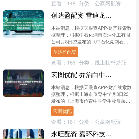
查看：
148
分类：
公赢网配资
创达盈配资 雪迪龙中标：中石化湖南石油化工有限公司DYZW20250809二区分析中心线路板询比采购预成交公示
本站消息，根据天眼查APP-财产线索数
据整理，根据中石化湖南石油化工有限
公司月8日23发布的《中石化湖南石油
化工有限公司DYZW20250809二区分析
创达盈配资
中心线路....
查看：
169
分类：
线上杠杆炒股
宏图优配 乔治白中标：上海市位育中学学生校服采购项目
本站消息，根据天眼查APP-财产线索数
据整理，根据上海市位育中学月8日23
发布的《上海市位育中学学生校服采购
项目》内容显示，浙江乔治白服饰股份
宏图优配
有限公司中标，详情....
查看：
161
分类：
公赢网配资
永旺配资 嘉环科技中标：甘肃政法大学大模型应用与安全实验室建设项目合同书