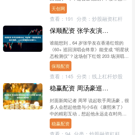
下行四年，核心是认知上出现了巨大偏
天创网
差。 中国房地产业这些年....
查看：
191
分类：
炒股融资杠杆
保顺配资 张学友演唱会成“照妖镜”!温碧霞穿低胸吊带裙，一头长发被网友吐槽吓人
谁能想到，64 岁张学友在香港红馆的
《60+ 巡回演唱会终章》能变成 “明星状
态检测仪”？这场创下红馆 203 场演唱纪
录的终章演出，现场挤得比早高峰的地
保顺配资
铁还热....
查看：
145
分类：
线上杠杆炒股
稳赢配资 周汤豪巡演成都站1月17日开启 邀约歌迷共创无悔青春
封面新闻记者 周琴 说起歌手周汤豪，很
多人会想起他曾与小S在《康熙来了》
中的精彩互动，想起他永远走在时尚前
沿的妈妈比莉姐。在这些片段之外，出
稳赢配资
道十五载的他，也一直....
查看：
94
分类：
炒股融资杠杆