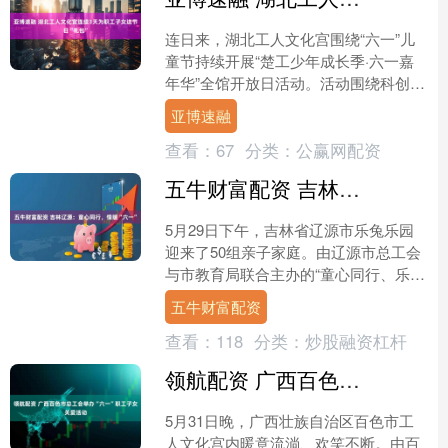
连日来，湖北工人文化宫围绕“六一”儿
童节持续开展“楚工少年成长季·六一嘉
年华”全馆开放日活动。活动围绕科创、
艺术、运动、非遗国学、亲子互动等主
亚博速融
题，以公益免费体验....
查看：
67
分类：
公赢网配资
五牛财富配资 吉林辽源：童心同行，情暖“六一”
5月29日下午，吉林省辽源市乐兔乐园
迎来了50组亲子家庭。由辽源市总工会
与市教育局联合主办的“童心同行、乐享
六一”主题活动在这里温馨举行，孩子们
五牛财富配资
在趣味游戏和非遗....
查看：
118
分类：
炒股融资杠杆
领航配资 广西百色市总工会举办“六一”职工子女关爱活动
5月31日晚，广西壮族自治区百色市工
人文化宫内暖意流淌、欢笑不断。由百