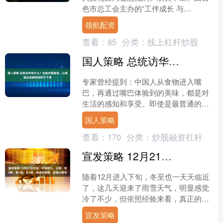
色市总工会主办的“工伴成长 与
爱‘童’行”2026年职工子女关爱慰问活动
领航配资
举行，用贴心服务陪....
查看：
85
分类：
线上杠杆炒股
国人策略 总统访华吃什么？这些中国美食，让美国总统都吃到停不下来
专家曾经提到：中国人从食物进入嘴
巴，再通过嘴巴体验到的美味，都是对
生活的感知和享受。即使是最普通的
人，只要点燃一把火，拿起碗筷，也能
国人策略
享受一场舌尖上的旅行。这句话....
查看：
170
分类：
炒股融资杠杆
宣发策略 12月21日冬至，开始数九，记得：尝3鲜，煮2汤，忌1味，养成好体质，安稳过寒冬
随着12月进入下旬，冬至也一天天临近
了，这几天迎来了雨雪天气，明显感觉
冷了不少，但依照经验来看，真正的寒
冷还是在冬至数九以后。届时地表热量
宣发策略
的收支逆差逐渐拉大，每....