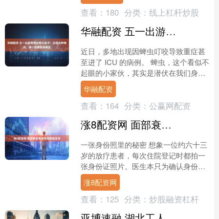
癌晚期……这些并非个例。....
查看：
180
分类：
线上杠杆炒股
华融配资 五一出游警惕这种小虫子！出现这种情况，请一定要告诉医生
近日，多地出现因蜱虫叮咬导致重症甚
至进了 ICU 的病例。 蜱虫，这个看似不
起眼的小家伙，其实是潜伏在我们身边
的健康威胁。它的危险性远比许多人想
华融配资
象的更高，而且离....
查看：
164
分类：
公赢网配资
涨8配资网 面部衰老率能预测癌症生存
一张身份照里的秘密 想象一位约六十三
岁的放疗患者，每次住院登记时都拍一
张身份证照片。医生本只为确认身份，
却在这些普通照片里，看见了另一条时
涨8配资网
间线：面容的微小改变被....
查看：
125
分类：
炒股融资杠杆
亚博速融 湖北工人文化宫连续3天为职工子女送节日“礼包”