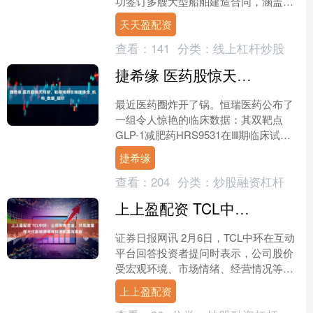
功签订多艘大型船舶建造合同，涵盖散
货船、集装箱船和油轮等多个高端船
天天盈配资
型。此次系列订单的....
查看：
141
分类：
线上杠杆炒股
捷希缘 医药股惊天利好，聪明钱却在暗度陈仓_机构_数据_股价
最近医药圈炸开了锅。恒瑞医药公布了
一组令人惊艳的临床数据：其双靶点
GLP-1减肥药HRS9531在Ⅲ期临床试验
中，最高减重效果达到17.7%，88%的
捷希缘
受试者体重....
查看：
204
分类：
炒股融资杠杆
上上盈配资 TCL中环：公司聚焦主业，并高度重视光伏新能源领域技术积累与革新
证券日报网讯 2月6日，TCL中环在互动
平台回答投资者提问时表示，公司股价
受宏观环境、市场情绪、经营情况等综
合因素影响。公司聚焦主业，并高度重
上上盈配资
视光伏新能源领域技....