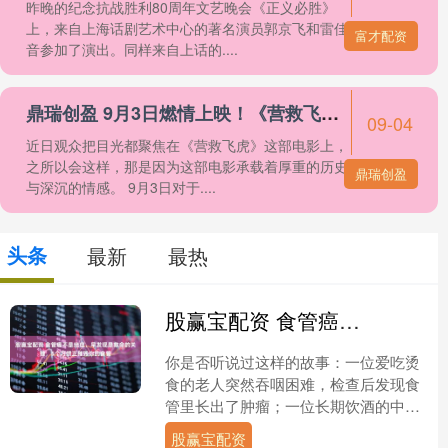
昨晚的纪念抗战胜利80周年文艺晚会《正义必胜》
上，来自上海话剧艺术中心的著名演员郭京飞和雷佳
富才配资
音参加了演出。同样来自上话的....
鼎瑞创盈 9月3日燃情上映！《营救飞虎》揭秘，48小时血战铸传奇
09-04
近日观众把目光都聚焦在《营救飞虎》这部电影上，
之所以会这样，那是因为这部电影承载着厚重的历史
鼎瑞创盈
与深沉的情感。 9月3日对于....
头条
最新
最热
股赢宝配资 食管癌不是绝症，早发现是救命的关键，5个习惯正摧毁你的食管
你是否听说过这样的故事：一位爱吃烫
食的老人突然吞咽困难，检查后发现食
管里长出了肿瘤；一位长期饮酒的中年
人总觉得喉咙有异物感，最终确诊食管
股赢宝配资