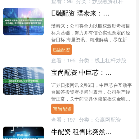
查看：
96
分类：
炒股融资杠杆
E融配资 璞泰来：公司将全力以股权激励考核目标为基础，努力并有信心实现既定的经营目标
璞泰来：公司将全力以股权激励考核目
标为基础，努力并有信心实现既定的经
营目标 海量资讯、精准解读，尽在新浪
财经APP....
E融配资
查看：
195
分类：
线上杠杆炒股
宝尚配资 中巨芯：公司生产经营正常
证券日报网讯 2月6日，中巨芯在互动平
台回答投资者提问时表示，公司生产经
营正常，关于商誉具体减值损失金额可
关注公司后续披露的定期报告相关内
宝尚配资
容。公司也将持续提升管....
查看：
197
分类：
公赢网配资
牛配资 租售比突然火了? 上海两大房产博主, 撕破脸battle…