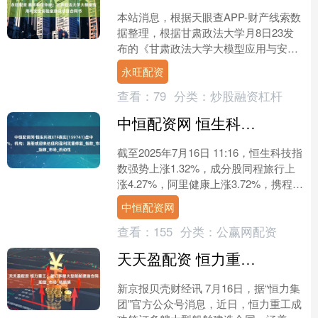
本站消息，根据天眼查APP-财产线索数
据整理，根据甘肃政法大学月8日23发
布的《甘肃政法大学大模型应用与安全
实验室建设项目合同书》内容显示，嘉
永旺配资
环科技股份有限公司....
查看：
79
分类：
炒股融资杠杆
中恒配资网 恒生科技ETF嘉实(159741)盘中上涨2.54%，机构：港股或迎来估值和盈利双重修复_指数_市场_流动性
截至2025年7月16日 11:16，恒生科技指
数强势上涨1.32%，成分股同程旅行上
涨4.27%，阿里健康上涨3.72%，携程集
团-S上涨3.69%，腾讯音乐....
中恒配资网
查看：
155
分类：
公赢网配资
天天盈配资 恒力重工：签订多艘大型船舶建造合同_船型_市场_杨娟娟
新京报贝壳财经讯 7月16日，据“恒力集
团”官方公众号消息，近日，恒力重工成