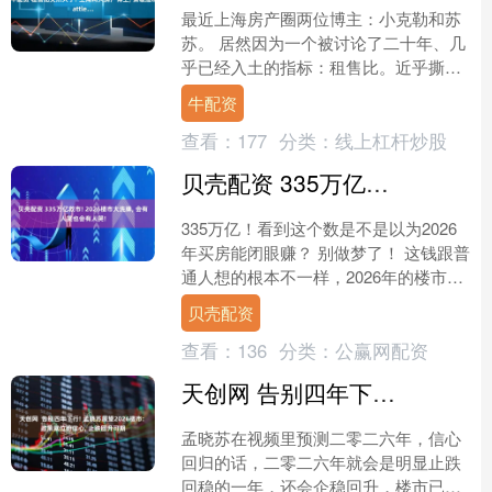
最近上海房产圈两位博主：小克勒和苏
苏。 居然因为一个被讨论了二十年、几
乎已经入土的指标：租售比。近乎撕破
脸地隔空battle。 有意思，房圈吵架最
牛配资
有意思了。 更....
查看：
177
分类：
线上杠杆炒股
贝壳配资 335万亿救市! 2026楼市大洗牌, 会有人笑也会有人哭!
335万亿！看到这个数是不是以为2026
年买房能闭眼赚？ 别做梦了！ 这钱跟普
通人想的根本不一样，2026年的楼市，
有人能捡到便宜，有人可能把房子砸手
贝壳配资
里！ 先把....
查看：
136
分类：
公赢网配资
天创网 告别四年下行! 孟晓苏展望2026楼市: 政策就位盼信心, 止跌回升可期
孟晓苏在视频里预测二零二六年，信心
回归的话，二零二六年就会是明显止跌
回稳的一年，还会企稳回升，楼市已经