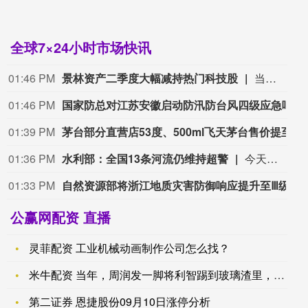
全球7×24小时市场快讯
01:46 PM
景林资产二季度大幅减持热门科技股
当地时间8月7日，知名千亿级私募景林资产披露2026年二季度末最新美股持仓（13F）。二季度，景林资产清仓英伟达、META等热门科技股，大幅减持英特尔、网易、谷歌等标的；景林资产在二季度末的美股持仓市值从38.8亿美元大幅下降至21.9亿美元，降幅达43%。在大幅收缩多只原有持仓的同时，景林资产也对部分半导体产业链公司进行了布局，包括近期业绩超预期的美国光模块制造商AAOI（应用光电）。
01:46 PM
国家防总对江苏安徽启动防汛防台风四级应急响应
01:39 PM
茅台部分直营店53度、500ml飞天茅台售价提至1753元/瓶
01:36 PM
水利部：全国13条河流仍维持超警
今天上午，水利部举行会商，分析研判全国的防汛形势，未来三天钱塘江、甬江、椒江、水阳江可能发生编号洪水。截至8月8日9时，黑龙江、内蒙古、河北、云南等地13条河流仍维持超警。8月8日至10日，受降雨影响，钱塘江、甬江、椒江、水阳江可能发生编号洪水，暴雨区内部分中小河流可能发生超警洪水；受上游来水影响，黑龙江干流抚远江段将超警，松花江干流及支流呼兰河、黑龙江干流同江至勤得利江段将维持超警。
01:33 PM
自然资源部将浙江地质灾害防御响应提升至Ⅲ级，对安徽启动Ⅳ级响应
公赢网配资 直播
灵菲配资 工业机械动画制作公司怎么找？
米牛配资 当年，周润发一脚将利智踢到玻璃渣里，杀青宴上将蛋糕
第二证券 恩捷股份09月10日涨停分析