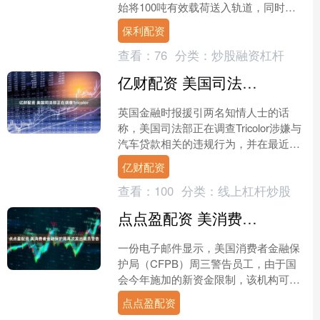
始将100吨有效载荷送入轨道，同时实
现完全可重复使用。 在9月9日的All-In峰
保利配资
会上....
查看：
76
分类：
炒股融资杠杆
亿财配资 美国司法部正在调查Tricolor
英国金融时报援引两名知情人士的话
称，美国司法部正在调查Tricolor涉嫌与
汽车贷款相关的违规行为，并在最近几
周联系了与该公司接近的人士。 焦点之
亿财配资
一是Trico....
查看：
100
分类：
线上杠杆炒股
点点盈配资 美消费者金融保护局再次发出裁员警告
一份电子邮件显示，美国消费者金融保
护局（CFPB）周三警告员工，由于国
会今年施加的新资金限制，该机构可能
很快需要裁减部分员工。 据两名知情人
点点盈配资
士透露，这一消息宣布....